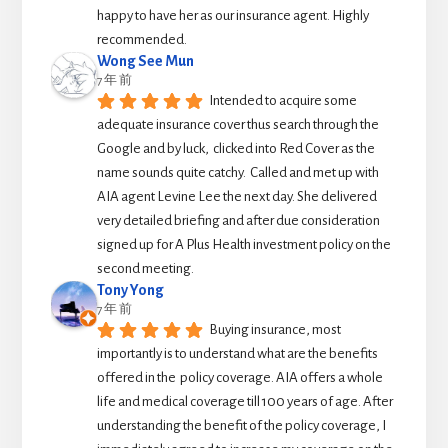
happy to have her as our insurance agent. Highly 
recommended.
Wong See Mun
7 年 前
Intended to acquire some 
adequate insurance cover thus search through the 
Google and by luck,  clicked into Red Cover as the 
name sounds quite catchy.  Called and met up with 
AIA agent Levine Lee the next day. She delivered 
very detailed briefing and after due consideration 
signed up for A Plus Health investment policy on the 
second meeting.
Tony Yong
7 年 前
Buying insurance, most 
importantly is to understand what are the benefits 
offered in the  policy coverage. AIA offers a whole 
life and medical coverage till 100 years of age. After 
understanding the benefit of the policy coverage, I 