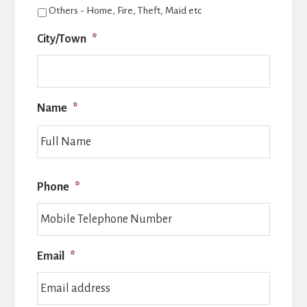
Others - Home, Fire, Theft, Maid etc
City/Town
*
Name
*
Full
Name
Phone
*
Email
*