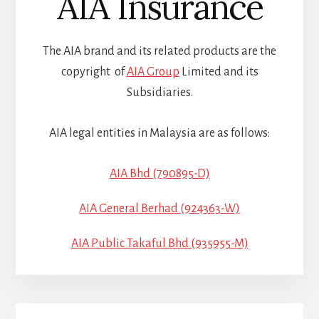
AIA Insurance
The AIA brand and its related products are the
copyright of
AIA Group
Limited and its
Subsidiaries.
AIA legal entities in Malaysia are as follows:
AIA Bhd (790895-D)
AIA General Berhad (924363-W)
AIA Public Takaful Bhd (935955-M)