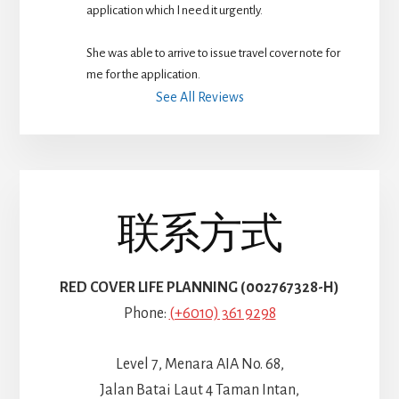
application which I need it urgently. 
She was able to arrive to issue travel cover note for 
me for the application.
See All Reviews
联系方式
RED COVER LIFE PLANNING (002767328-H)
Phone:
(+6010) 361 9298
Level 7, Menara AIA No. 68,
Jalan Batai Laut 4 Taman Intan,