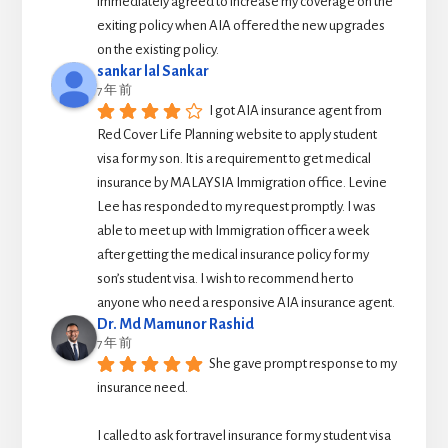
immediately agreed to increase my coverage on the 
exiting policy when AIA offered the new upgrades 
on the existing policy.
sankar lal Sankar
7 年 前
I got AIA insurance agent from 
Red Cover Life Planning website to apply student 
visa for my son. It is a requirement to get medical 
insurance by MALAYSIA Immigration office. Levine 
Lee has responded to my request promptly. I was 
able to meet up with Immigration officer a week 
after getting the medical insurance policy for my 
son’s student visa. I wish to recommend her to 
anyone who need a responsive AIA insurance agent.
Dr. Md Mamunor Rashid
7 年 前
She gave prompt response to my 
insurance need.
I called to ask for travel insurance for my student visa 