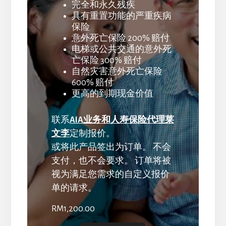
完全和永久残疾
具有重置功能的严重疾病
保险
意外死亡保险 200% 赔付
电梯或公共交通的意外死
亡保险 300% 赔付
自然灾害意外死亡保险
600% 赔付
更高的到期现金价值
联系
AIA业务和人寿保险代理莱
文李
定制报价。
或将此产品签出为订单。 不会
支付，也不会要求。 订单将被
视为满足您需求的自定义报价
单的请求。
RM
1,200.00