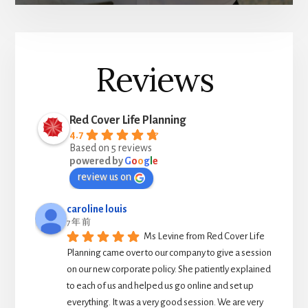
Reviews
Red Cover Life Planning
4.7
Based on 5 reviews
powered by
G
o
o
g
l
e
review us on
caroline louis
7 年 前
Ms Levine from Red Cover Life 
Planning came over to our company to give a session 
on our new corporate policy. She patiently explained 
to each of us and helped us go online and set up 
everything. It was a very good session. We are very 