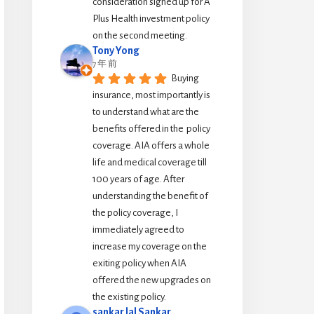
consideration signed up for A 
Plus Health investment policy 
on the second meeting.
Tony Yong
7 年 前
Buying 
insurance, most importantly is 
to understand what are the 
benefits offered in the  policy 
coverage. AIA offers a whole 
life and medical coverage till 
100 years of age. After 
understanding the benefit of 
the policy coverage, I 
immediately agreed to 
increase my coverage on the 
exiting policy when AIA 
offered the new upgrades on 
the existing policy.
sankar lal Sankar