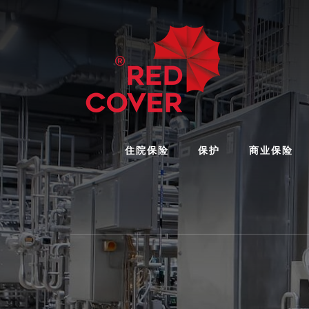
Skip
Skip
Skip
to
to
to
content
primary
footer
sidebar
住院保险
保护
商业保险