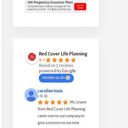
Red Cover Life Planning
4.7
Based on 5 reviews
powered by
G
o
o
g
l
e
review us on
caroline louis
7 年 前
Ms Levine 
from Red Cover Life Planning 
came over to our company to 
give a session on our new 