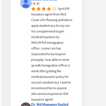
7 年 前
I got AIA 
insurance agent from Red 
Cover Life Planning website to 
apply student visa for my son. 
It is a requirement to get 
medical insurance by 
MALAYSIA Immigration 
office. Levine Lee has 
responded to my request 
promptly. I was able to meet 
up with Immigration officer a 
week after getting the 
medical insurance policy for 
my son’s student visa. I wish to 
recommend her to anyone 
who need a responsive AIA 
insurance agent.
Dr. Md Mamunor Rashid