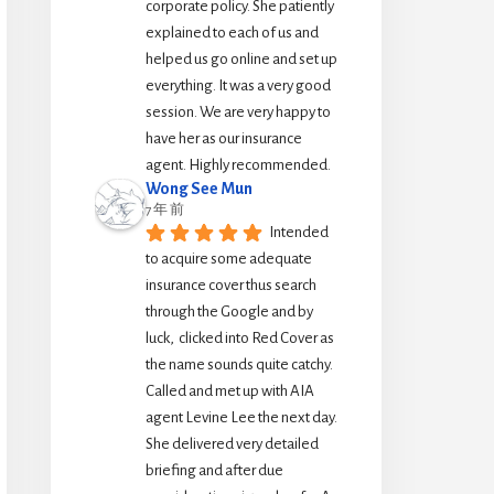
corporate policy. She patiently 
explained to each of us and 
helped us go online and set up 
everything. It was a very good 
session. We are very happy to 
have her as our insurance 
agent. Highly recommended.
Wong See Mun
7 年 前
Intended 
to acquire some adequate 
insurance cover thus search 
through the Google and by 
luck,  clicked into Red Cover as 
the name sounds quite catchy.  
Called and met up with AIA 
agent Levine Lee the next day. 
She delivered very detailed 
briefing and after due 