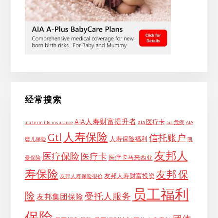
经常搜索
AIA人寿财富提升者
aia 医疗卡
aia term life insurance
aia 危疾
AIA
Gtl
人寿保险
信托账户
人寿保险福利
婴儿保险
凯
友邦人
医疗保险
医疗卡
医疗卡马来西亚
曼保险
寿保险
友邦 保
友邦人寿财富投资
友邦人寿保险报价
员工福利
险
受托人服务
友邦集团保险