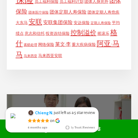
保险
团体
员工福利保险
员工福利计划
团体人身意外
保险
团体定期人寿保险
团体定期人寿危疾
团体医疗保险
安联
安联集团保险
大东马
安达保险
平均
定期人寿保险
格
控制溢价
绩点
意志和信托
投资连结保险
摇滚乐
什
阿亚·马
莱文·李
网络保险
重大疾病保险
索赔处理
马
马来西亚安联
马来西亚
just left us a
star review
Chieng N.
5
Chieng Nyoh
AIA保险代理KL – 李莱文
Call +6010 361 9298
on
6 months ago