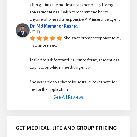
after getting the medical insurance policy for my 
son’s student visa. I wish to recommend her to 
anyone who need a responsive AIA insurance agent.
Dr. Md Mamunor Rashid
7 年 前
She gave prompt response to my 
insurance need.
I called to ask for travel insurance for my student visa 
application which I need it urgently. 
She was able to arrive to issue travel cover note for 
me for the application.
See All Reviews
GET MEDICAL, LIFE AND GROUP PRICING