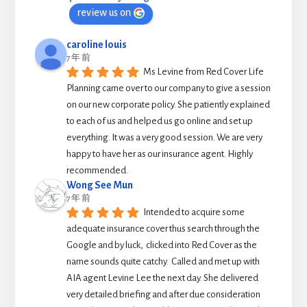
review us on
caroline louis
7 年 前
Ms Levine from Red Cover Life 
Planning came over to our company to give a session 
on our new corporate policy. She patiently explained 
to each of us and helped us go online and set up 
everything. It was a very good session. We are very 
happy to have her as our insurance agent. Highly 
recommended.
Wong See Mun
7 年 前
Intended to acquire some 
adequate insurance cover thus search through the 
Google and by luck,  clicked into Red Cover as the 
name sounds quite catchy.  Called and met up with 
AIA agent Levine Lee the next day. She delivered 
very detailed briefing and after due consideration 