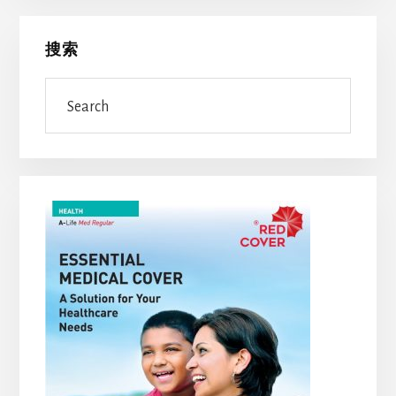
Primary
搜索
Sidebar
Search