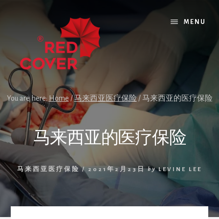
Skip
Skip
Skip
to
to
to
MENU
content
primary
footer
sidebar
You are here:
Home
/
马来西亚医疗保险
/
马来西亚的医疗保险
马来西亚的医疗保险
马来西亚医疗保险
/
2021年2月23日
by
LEVINE LEE