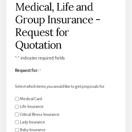
Medical, Life and
Group Insurance -
Request for
Quotation
"
" indicates required fields
*
Request for:
*
Select which items you would like to get proposals for.
Medical Card
Life Insurance
Critical Illness Insurance
Lady Insurance
Baby Insurance