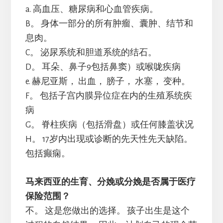
a. 高血压、糖尿病和心血管疾病。
B。 身体一部分的所有肿瘤、囊肿、结节和
息肉。
C。 泌尿系统和胆道系统的结石。
D。 耳朵、鼻子9包括鼻窦）或喉咙疾病
e. 赫尼亚斯， 出血， 膀子， 水塞， 变种。
F。 包括子宫内膜异位症在内的生殖系统疾
病
G。 脊柱疾病（包括滑盘）或任何膝盖状况
H。 17岁内出现或诊断的先天性先天缺陷。
包括癫痫。
马来西亚的生育、分娩或分娩是否属于医疗
保险范围？
不。 这是您做出的选择。 孩子出生是这个