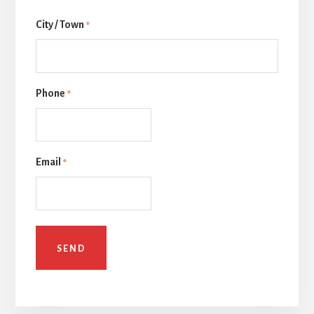
后
City / Town
一
*
页
Phone
*
Email
*