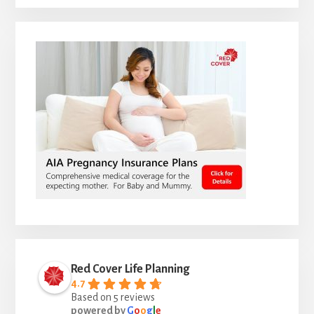
Red Cover Life Planning
4.7
Based on 5 reviews
powered by
G
o
o
g
l
e