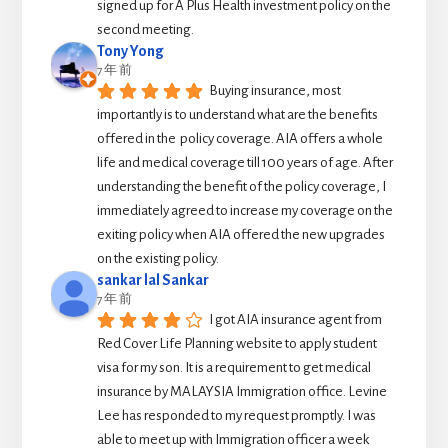
signed up for A Plus Health investment policy on the 
second meeting.
Tony Yong
7 年 前
Buying insurance, most 
importantly is to understand what are the benefits 
offered in the  policy coverage. AIA offers a whole 
life and medical coverage till 100 years of age. After 
understanding the benefit of the policy coverage, I 
immediately agreed to increase my coverage on the 
exiting policy when AIA offered the new upgrades 
on the existing policy.
sankar lal Sankar
7 年 前
I got AIA insurance agent from 
Red Cover Life Planning website to apply student 
visa for my son. It is a requirement to get medical 
insurance by MALAYSIA Immigration office. Levine 
Lee has responded to my request promptly. I was 
able to meet up with Immigration officer a week 