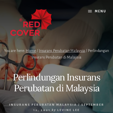
Skip
Skip
Skip
to
to
to
MENU
content
primary
footer
sidebar
You are here:
Home
/
Insurans Perubatan Malaysia
/
Perlindungan
Insurans Perubatan di Malaysia
Perlindungan Insurans
Perubatan di Malaysia
INSURANS PERUBATAN MALAYSIA
/
SEPTEMBER
12, 2021
by
LEVINE LEE