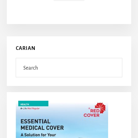
Primary
CARIAN
Sidebar
Search