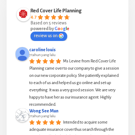
Red Cover Life Planning
4.7
Based on 5 reviews
powered by
G
o
o
g
l
e
review us on
caroline louis
7 tahun yang lalu
Ms Levine from Red Cover Life 
Planning came over to our company to give a session 
on our new corporate policy. She patiently explained 
to each of us and helped us go online and set up 
everything. It was a very good session. We are very 
happy to have her as our insurance agent. Highly 
recommended.
Wong See Mun
7 tahun yang lalu
Intended to acquire some 
adequate insurance cover thus search through the 