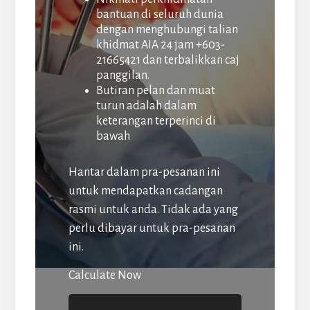
bantuan di seluruh dunia
dengan menghubungi talian
khidmat AIA 24 jam +603-
21665421 dan terbalikkan caj
panggilan.
Butiran pelan dan muat
turun adalah dalam
keterangan terperinci di
bawah
Hantar dalam pra-pesanan ini
untuk mendapatkan cadangan
rasmi untuk anda. Tidak ada yang
perlu dibayar untuk pra-pesanan
ini.
Calculate Now