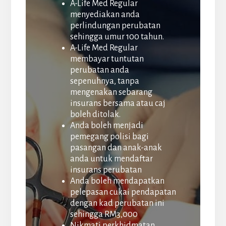
A-Life Med Regular
menyediakan anda
perlindungan perubatan
sehingga umur 100 tahun.
A-Life Med Regular
membayar tuntutan
perubatan anda
sepenuhnya, tanpa
mengenakan sebarang
insurans bersama atau caj
boleh ditolak.
Anda boleh menjadi
pemegang polisi bagi
pasangan dan anak-anak
anda untuk mendaftar
insurans perubatan
Anda boleh mendapatkan
pelepasan cukai pendapatan
dengan kad perubatan ini
sehingga RM3,000
Nikmati perkhidmatan