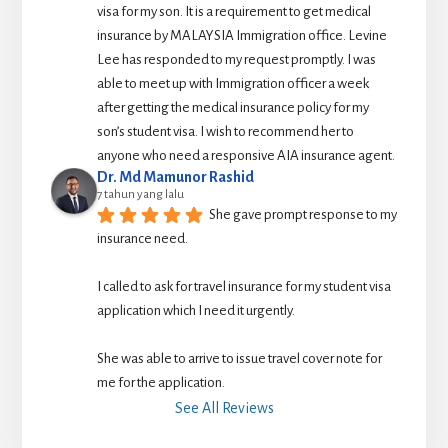
visa for my son. It is a requirement to get medical 
insurance by MALAYSIA Immigration office. Levine 
Lee has responded to my request promptly. I was 
able to meet up with Immigration officer a week 
after getting the medical insurance policy for my 
son’s student visa. I wish to recommend her to 
anyone who need a responsive AIA insurance agent.
Dr. Md Mamunor Rashid
7 tahun yang lalu
She gave prompt response to my 
insurance need.
I called to ask for travel insurance for my student visa 
application which I need it urgently. 
She was able to arrive to issue travel cover note for 
me for the application.
See All Reviews