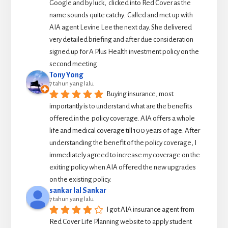
Google and by luck,  clicked into Red Cover as the 
name sounds quite catchy.  Called and met up with 
AIA agent Levine Lee the next day. She delivered 
very detailed briefing and after due consideration 
signed up for A Plus Health investment policy on the 
second meeting.
Tony Yong
7 tahun yang lalu
Buying insurance, most 
importantly is to understand what are the benefits 
offered in the  policy coverage. AIA offers a whole 
life and medical coverage till 100 years of age. After 
understanding the benefit of the policy coverage, I 
immediately agreed to increase my coverage on the 
exiting policy when AIA offered the new upgrades 
on the existing policy.
sankar lal Sankar
7 tahun yang lalu
I got AIA insurance agent from 
Red Cover Life Planning website to apply student 