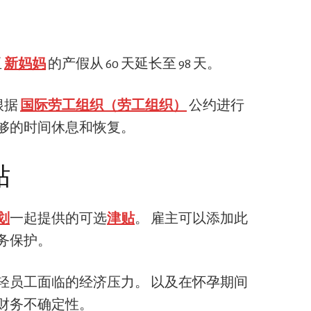
亚
新妈妈
的产假从 60 天延长至 98 天。
根据
国际劳工组织（劳工组织）
公约进行
够的时间休息和恢复。
贴
划
一起提供的可选
津贴
。 雇主可以添加此
务保护。
轻员工面临的经济压力。 以及在怀孕期间
财务不确定性。