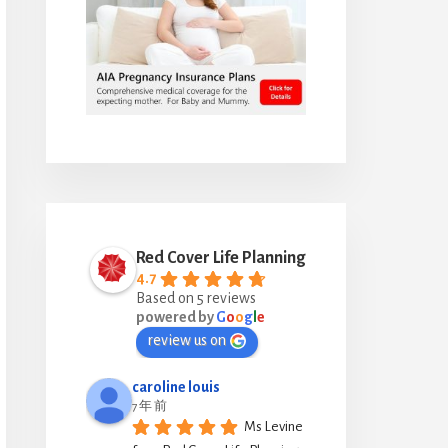
Red Cover Life Planning
4.7
Based on 5 reviews
powered by
G
o
o
g
l
e
review us on
caroline louis
7 年 前
Ms Levine 