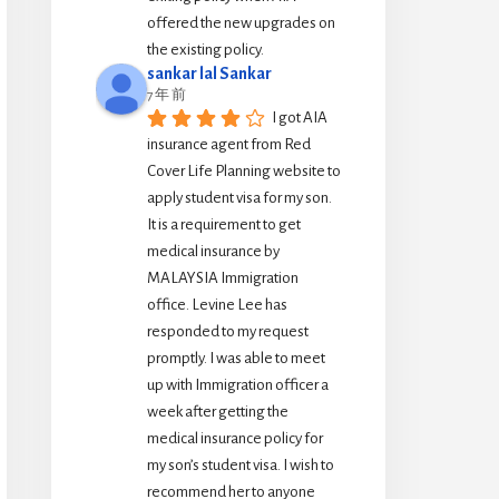
offered the new upgrades on 
the existing policy.
sankar lal Sankar
7 年 前
I got AIA 
insurance agent from Red 
Cover Life Planning website to 
apply student visa for my son. 
It is a requirement to get 
medical insurance by 
MALAYSIA Immigration 
office. Levine Lee has 
responded to my request 
promptly. I was able to meet 
up with Immigration officer a 
week after getting the 
medical insurance policy for 
my son’s student visa. I wish to 
recommend her to anyone 