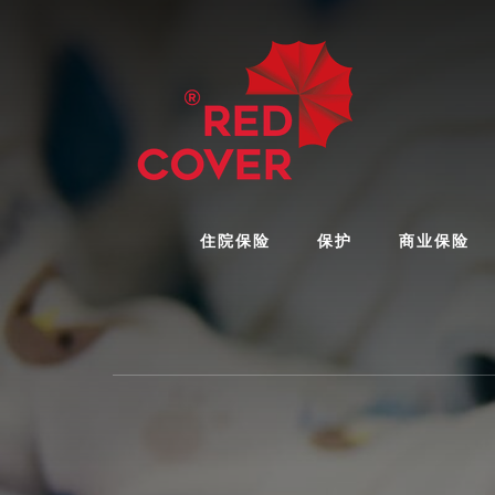
Skip
Skip
Skip
to
to
to
content
primary
footer
sidebar
住院保险
保护
商业保险