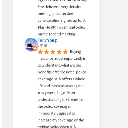
She delivered very detailed 
briefing and after due 
consideration signed up for A 
Plus Health investment policy 
on the second meeting.
Tony Yong
7 年 前
Buying 
insurance, most importantly is 
to understand what are the 
benefits offered in the  policy 
coverage. AIA offers a whole 
life and medical coverage till 
100 years of age. After 
understanding the benefit of 
the policy coverage, I 
immediately agreed to 
increase my coverage on the 
exiting policy when AIA 