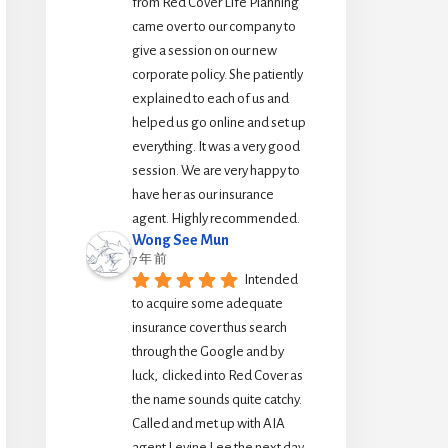
from Red Cover Life Planning 
came over to our company to 
give a session on our new 
corporate policy. She patiently 
explained to each of us and 
helped us go online and set up 
everything. It was a very good 
session. We are very happy to 
have her as our insurance 
agent. Highly recommended.
Wong See Mun
7 年 前
Intended 
to acquire some adequate 
insurance cover thus search 
through the Google and by 
luck,  clicked into Red Cover as 
the name sounds quite catchy.  
Called and met up with AIA 
agent Levine Lee the next day. 