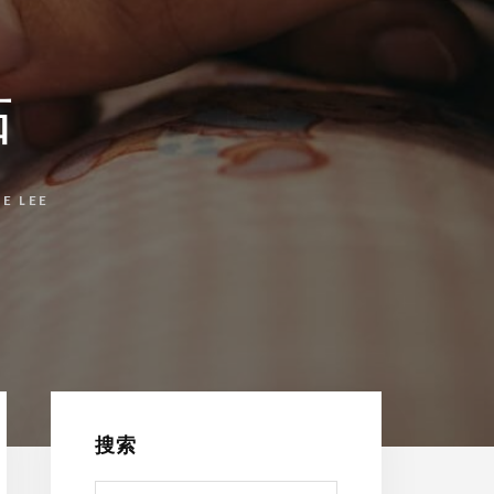
贴
E LEE
Primary
Sidebar
搜索
Search