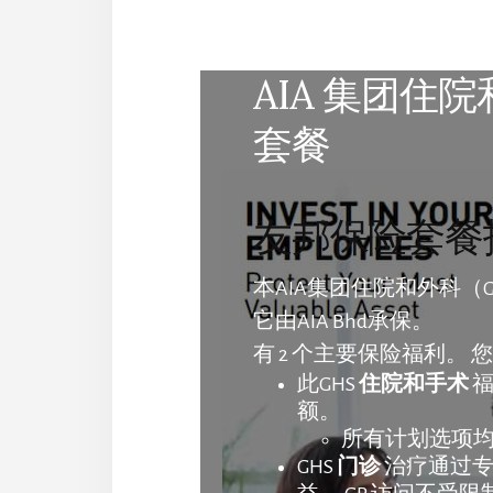
AIA 集团住院
套餐
友邦保险套餐
本AIA集团住院和外科（
它由AIA Bhd承保。
有 2 个主要保险福利。
此GHS
住院和手术
福
额。
所有计划选项均可
GHS
门诊
治疗通过专