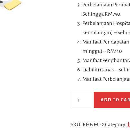
Perbelanjaan Peruba
Sehingga RM750
Perbelanjaan Hospit
kemalangan) – Sehi
Manfaat Pendapatan 
minggu) – RM110
Manfaat Penghantara
Liabiliti Ganas – Se
Manfaat Perbelanja
Pelan
ADD TO CA
Insurans
PEMBANTU
RHB
SKU:
RHB MI-2
Category: