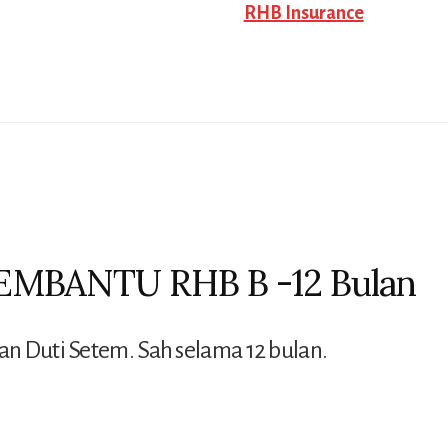
B
RHB Insurance
-12
Bulan
quantity
PEMBANTU RHB B -12 Bulan
n Duti Setem. Sah selama 12 bulan.