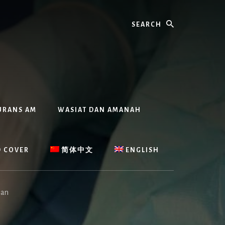
Search
URANS AM
WASIAT DAN AMANAH
D COVER
简体中文
ENGLISH
lan