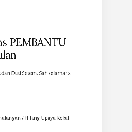
ans PEMBANTU
ulan
 dan Duti Setem. Sah selama 12
alangan / Hilang Upaya Kekal –