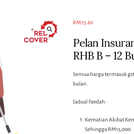
RM
73.60
Pelan Insur
RHB B – 12 B
Semua harga termasuk gst
bulan.
Jadual Faedah:
Kematian Akibat Kem
Sehingga RM15,000