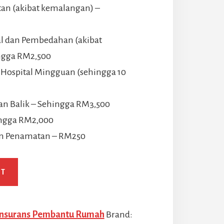
tan (akibat kemalangan) –
al dan Pembedahan (akibat
ngga RM2,500
Hospital Mingguan (sehingga 10
n Balik – Sehingga RM3,500
hingga RM2,000
an Penamatan – RM250
RT
Insurans Pembantu Rumah
Brand: