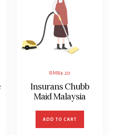
RM
84.20
e
Insurans Chubb
Maid Malaysia
ADD TO CART