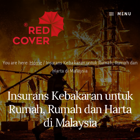
Skip
Skip
Skip
to
to
to
MENU
content
primary
footer
sidebar
You are here:
Home
/
Insurans Kebakaran untuk Rumah, Rumah dan
Harta di Malaysia
Insurans Kebakaran untuk
Rumah, Rumah dan Harta
di Malaysia