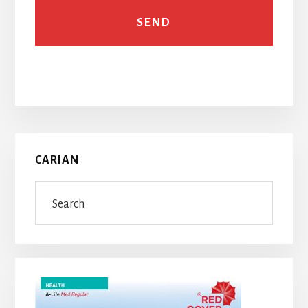
Primary
CARIAN
Sidebar
Search