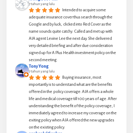
7 tahun yang lalu
Intended to acquire some 
adequate insurance cover thus search through the 
Google and by luck,  clicked into Red Cover as the 
name sounds quite catchy.  Called and met up with 
AIA agent Levine Lee the next day. She delivered 
very detailed briefing and after due consideration 
signed up for A Plus Health investment policy on the 
second meeting.
Tony Yong
7 tahun yang lalu
Buying insurance, most 
importantly is to understand what are the benefits 
offered in the  policy coverage. AIA offers a whole 
life and medical coverage till 100 years of age. After 
understanding the benefit of the policy coverage, I 
immediately agreed to increase my coverage on the 
exiting policy when AIA offered the new upgrades 
on the existing policy.