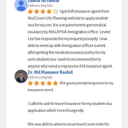
sankar lal Sankar
7 tahun yang lalu
I got AIA insurance agent from 
Red Cover Life Planning website to apply student 
visa for my son. It is a requirement to get medical 
insurance by MALAYSIA Immigration office. Levine 
Lee has responded to my request promptly. I was 
able to meet up with Immigration officer a week 
after getting the medical insurance policy for my 
son’s student visa. I wish to recommend her to 
anyone who need a responsive AIA insurance agent.
Dr. Md Mamunor Rashid
7 tahun yang lalu
She gave prompt response to my 
insurance need.
I called to ask for travel insurance for my student visa 
application which I need it urgently. 
She was able to arrive to issue travel cover note for 