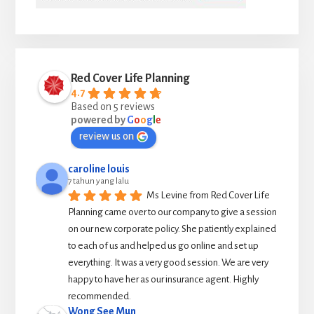
Red Cover Life Planning
4.7
Based on 5 reviews
powered by
G
o
o
g
l
e
review us on
caroline louis
7 tahun yang lalu
Ms Levine from Red Cover Life 
Planning came over to our company to give a session 
on our new corporate policy. She patiently explained 
to each of us and helped us go online and set up 
everything. It was a very good session. We are very 
happy to have her as our insurance agent. Highly 
recommended.
Wong See Mun