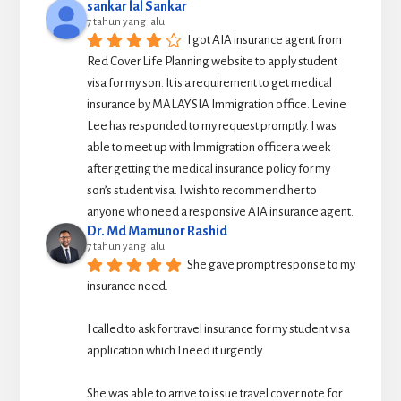
sankar lal Sankar
7 tahun yang lalu
I got AIA insurance agent from 
Red Cover Life Planning website to apply student 
visa for my son. It is a requirement to get medical 
insurance by MALAYSIA Immigration office. Levine 
Lee has responded to my request promptly. I was 
able to meet up with Immigration officer a week 
after getting the medical insurance policy for my 
son’s student visa. I wish to recommend her to 
anyone who need a responsive AIA insurance agent.
Dr. Md Mamunor Rashid
7 tahun yang lalu
She gave prompt response to my 
insurance need.
I called to ask for travel insurance for my student visa 
application which I need it urgently. 
She was able to arrive to issue travel cover note for 