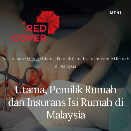
Skip
Skip
Skip
to
to
to
MENU
content
primary
footer
sidebar
You are here:
Home
/
Utama, Pemilik Rumah dan Insurans Isi Rumah
di Malaysia
Utama, Pemilik Rumah
dan Insurans Isi Rumah di
Malaysia