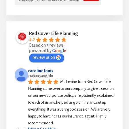
Red Cover Life Planning
4.7
Based on 5 reviews
powered by
G
o
o
g
l
e
review us on
caroline louis
7 tahun yang lalu
Ms Levine from Red Cover Life 
Planning came over to our company to give a session 
on our new corporate policy. She patiently explained 
to each of us and helped us go online and set up 
everything. It was a very good session. We are very 
happy to have her as our insurance agent. Highly 
recommended.