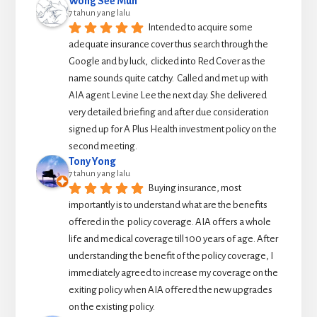
Wong See Mun
7 tahun yang lalu
Intended to acquire some 
adequate insurance cover thus search through the 
Google and by luck,  clicked into Red Cover as the 
name sounds quite catchy.  Called and met up with 
AIA agent Levine Lee the next day. She delivered 
very detailed briefing and after due consideration 
signed up for A Plus Health investment policy on the 
second meeting.
Tony Yong
7 tahun yang lalu
Buying insurance, most 
importantly is to understand what are the benefits 
offered in the  policy coverage. AIA offers a whole 
life and medical coverage till 100 years of age. After 
understanding the benefit of the policy coverage, I 
immediately agreed to increase my coverage on the 
exiting policy when AIA offered the new upgrades 
on the existing policy.