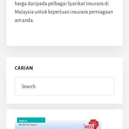
harga daripada pelbagai Syarikat Insurans di
Malaysia untuk keperluan insurans perniagaan
am anda.
Primary
CARIAN
Sidebar
Search