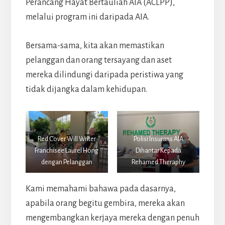
Perancang Hayat Bertauliah AIA (ACLPP),
melalui program ini daripada AIA.
Bersama-sama, kita akan memastikan
pelanggan dan orang tersayang dan aset
mereka dilindungi daripada peristiwa yang
tidak dijangka dalam kehidupan.
Red Cover Will Writer
Polisi Insurans AIA
Franchisee Laurel Hong
Dihantar Kepada
dengan Pelanggan
Rehamed Theraphy
Kami memahami bahawa pada dasarnya,
apabila orang begitu gembira, mereka akan
mengembangkan kerjaya mereka dengan penuh