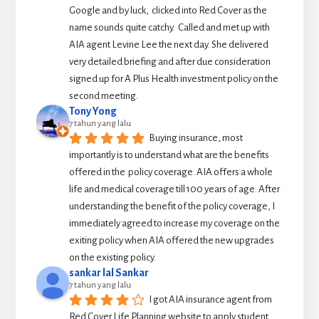
Google and by luck,  clicked into Red Cover as the 
name sounds quite catchy.  Called and met up with 
AIA agent Levine Lee the next day. She delivered 
very detailed briefing and after due consideration 
signed up for A Plus Health investment policy on the 
second meeting.
Tony Yong
7 tahun yang lalu
Buying insurance, most 
importantly is to understand what are the benefits 
offered in the  policy coverage. AIA offers a whole 
life and medical coverage till 100 years of age. After 
understanding the benefit of the policy coverage, I 
immediately agreed to increase my coverage on the 
exiting policy when AIA offered the new upgrades 
on the existing policy.
sankar lal Sankar
7 tahun yang lalu
I got AIA insurance agent from 
Red Cover Life Planning website to apply student 