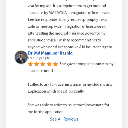
visa for my son. It is a requirement to get medical 
insurance by MALAYSIA Immigration office. Levine 
Lee has responded to my request promptly. I was 
able to meet up with Immigration officer a week 
after getting the medical insurance policy for my 
son’s student visa. I wish to recommend her to 
anyone who need a responsive AIA insurance agent.
Dr. Md Mamunor Rashid
7 tahun yang lalu
She gave prompt response to my 
insurance need.
I called to ask for travel insurance for my student visa 
application which I need it urgently. 
She was able to arrive to issue travel cover note for 
me for the application.
See All Reviews