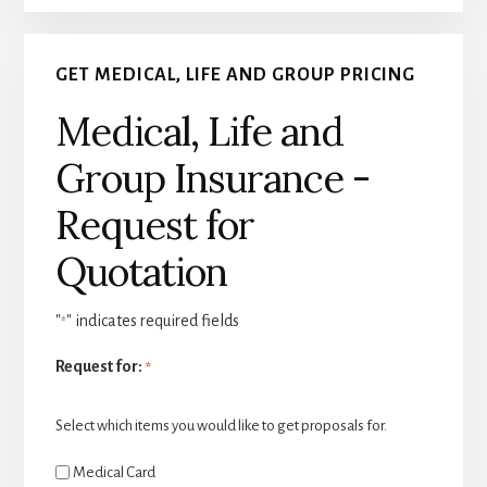
GET MEDICAL, LIFE AND GROUP PRICING
Medical, Life and
Group Insurance -
Request for
Quotation
"
" indicates required fields
*
Request for:
*
Select which items you would like to get proposals for.
Medical Card