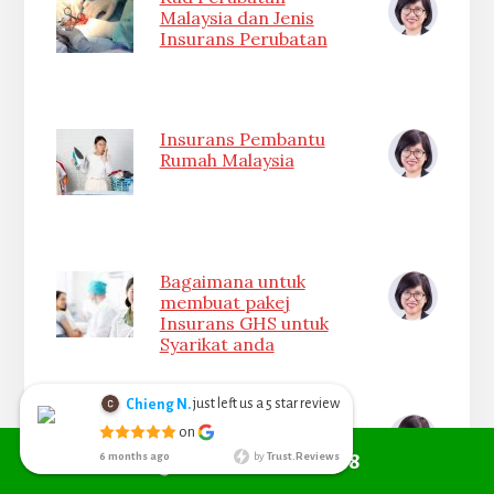
Malaysia dan Jenis
Insurans Perubatan
Insurans Pembantu
Rumah Malaysia
Bagaimana untuk
membuat pakej
Insurans GHS untuk
Syarikat anda
Insurans Wanita
Call +6010 361 9298
just left us a
star review
Chieng N.
5