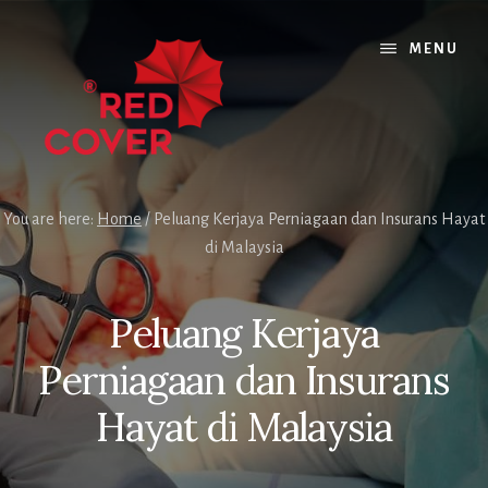
Skip
Skip
Skip
to
to
to
MENU
content
primary
footer
sidebar
You are here:
Home
/
Peluang Kerjaya Perniagaan dan Insurans Hayat
di Malaysia
Peluang Kerjaya
Perniagaan dan Insurans
Hayat di Malaysia