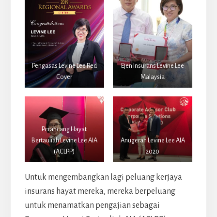
Pengasas Levine Lee Red
Ejen Insurans Levine Lee
Cover
Malaysia
Perancang Hayat
Bertauliah Levine Lee AIA
Anugerah Levine Lee AIA
(ACLPP)
2020
Untuk mengembangkan lagi peluang kerjaya
insurans hayat mereka, mereka berpeluang
untuk menamatkan pengajian sebagai