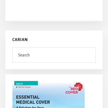
Primary
CARIAN
Sidebar
Search