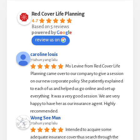
Red Cover Life Planning
4.7
Based on 5 reviews
powered by
G
o
o
g
l
e
review us on
caroline louis
7 tahun yang lalu
Ms Levine from Red Cover Life 
Planning came over to our company to give a session 
on our new corporate policy. She patiently explained 
to each of us and helped us go online and set up 
everything. It was a very good session. We are very 
happy to have her as our insurance agent. Highly 
recommended.
Wong See Mun
7 tahun yang lalu
Intended to acquire some 
adequate insurance cover thus search through the 