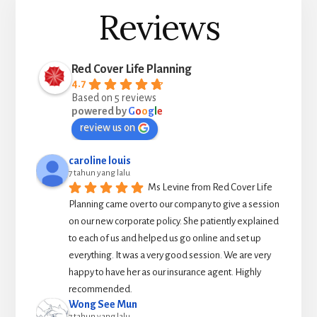
Reviews
Red Cover Life Planning
4.7
Based on 5 reviews
powered by
G
o
o
g
l
e
review us on
caroline louis
7 tahun yang lalu
Ms Levine from Red Cover Life 
Planning came over to our company to give a session 
on our new corporate policy. She patiently explained 
to each of us and helped us go online and set up 
everything. It was a very good session. We are very 
happy to have her as our insurance agent. Highly 
recommended.
Wong See Mun
7 tahun yang lalu