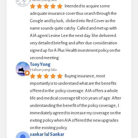
Intended to acquire some 
adequate insurance cover thus search through the 
Google and by luck,  clicked into Red Cover as the 
name sounds quite catchy.  Called and met up with 
AIA agent Levine Lee the next day. She delivered 
very detailed briefing and after due consideration 
signed up for A Plus Health investment policy on the 
second meeting.
Tony Yong
7 tahun yang lalu
Buying insurance, most 
importantly is to understand what are the benefits 
offered in the  policy coverage. AIA offers a whole 
life and medical coverage till 100 years of age. After 
understanding the benefit of the policy coverage, I 
immediately agreed to increase my coverage on the 
exiting policy when AIA offered the new upgrades 
on the existing policy.
sankar lal Sankar