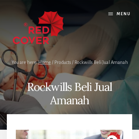
Skip
Skip
to
to
MENU
content
footer
You are here:
Home
/
Products
/
Rockwills Beli Jual Amanah
Rockwills Beli Jual
Amanah