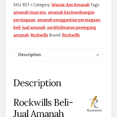
Amanah
SKU:
BST-1
Category:
Wasiat dan Amanah
Tags:
quantity
amanah insurans
,
amanah kesinambungan
perniagaan
,
amanah penggantian perniagaan
,
beli-jual amanah
,
perkhidmatan pemegang
amanah
,
Rockwills
Brand:
Rockwills
Description
Description
Rockwills Beli-
Jual Amanah