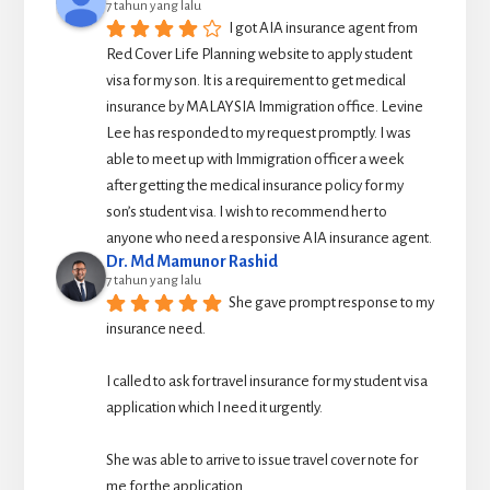
7 tahun yang lalu
I got AIA insurance agent from 
Red Cover Life Planning website to apply student 
visa for my son. It is a requirement to get medical 
insurance by MALAYSIA Immigration office. Levine 
Lee has responded to my request promptly. I was 
able to meet up with Immigration officer a week 
after getting the medical insurance policy for my 
son’s student visa. I wish to recommend her to 
anyone who need a responsive AIA insurance agent.
Dr. Md Mamunor Rashid
7 tahun yang lalu
She gave prompt response to my 
insurance need.
I called to ask for travel insurance for my student visa 
application which I need it urgently. 
She was able to arrive to issue travel cover note for 
me for the application.