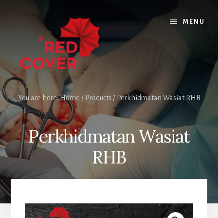
Skip
Skip
to
to
MENU
content
footer
You are here:
Home
/
Products
/
Perkhidmatan Wasiat RHB
Perkhidmatan Wasiat
RHB