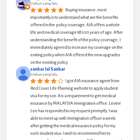
7 tahun yang lalu
Buying insurance, most 
importantly is to understand what are the benefits 
offered in the  policy coverage. AIA offers a whole 
life and medical coverage till 100 years of age. After 
understanding the benefit of the policy coverage, I 
immediately agreed to increase my coverage on the 
exiting policy when AIA offered the new upgrades 
on the existing policy.
sankar lal Sankar
7 tahun yang lalu
I got AIA insurance agent from 
Red Cover Life Planning website to apply student 
visa for my son. It is a requirement to get medical 
insurance by MALAYSIA Immigration office. Levine 
Lee has responded to my request promptly. I was 
able to meet up with Immigration officer a week 
after getting the medical insurance policy for my 
son’s student visa. I wish to recommend her to 