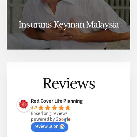
Insurans Keyman Malaysia
Reviews
Red Cover Life Planning
4.7
Based on 5 reviews
powered by
G
o
o
g
l
e
review us on