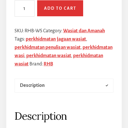
Perkhidmatan
ADD TO CART
Wasiat
RHB
quantity
SKU:
RHB-WS
Category:
Wasiat dan Amanah
Tags:
perkhidmatan jagaan wasiat
,
perkhidmatan penulisan wasiat
,
perkhidmatan
wasi
,
perkhidmatan wasiat
,
perkhidmatan
wasiat
Brand:
RHB
Description
Description