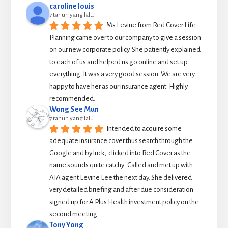
caroline louis
7 tahun yang lalu
Ms Levine from Red Cover Life 
Planning came over to our company to give a session 
on our new corporate policy. She patiently explained 
to each of us and helped us go online and set up 
everything. It was a very good session. We are very 
happy to have her as our insurance agent. Highly 
recommended.
Wong See Mun
7 tahun yang lalu
Intended to acquire some 
adequate insurance cover thus search through the 
Google and by luck,  clicked into Red Cover as the 
name sounds quite catchy.  Called and met up with 
AIA agent Levine Lee the next day. She delivered 
very detailed briefing and after due consideration 
signed up for A Plus Health investment policy on the 
second meeting.
Tony Yong