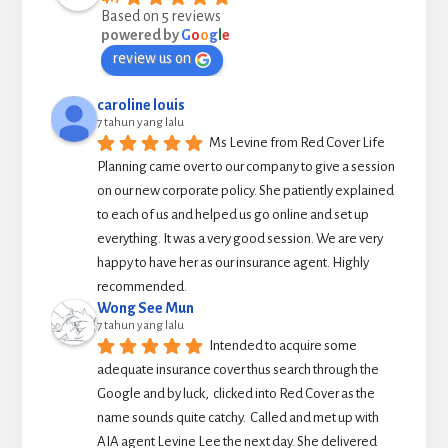
Based on 5 reviews
powered by
G
o
o
g
l
e
review us on
caroline louis
7 tahun yang lalu
Ms Levine from Red Cover Life 
Planning came over to our company to give a session 
on our new corporate policy. She patiently explained 
to each of us and helped us go online and set up 
everything. It was a very good session. We are very 
happy to have her as our insurance agent. Highly 
recommended.
Wong See Mun
7 tahun yang lalu
Intended to acquire some 
adequate insurance cover thus search through the 
Google and by luck,  clicked into Red Cover as the 
name sounds quite catchy.  Called and met up with 
AIA agent Levine Lee the next day. She delivered 