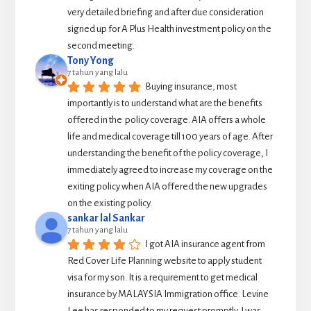
very detailed briefing and after due consideration 
signed up for A Plus Health investment policy on the 
second meeting.
Tony Yong
7 tahun yang lalu
Buying insurance, most 
importantly is to understand what are the benefits 
offered in the  policy coverage. AIA offers a whole 
life and medical coverage till 100 years of age. After 
understanding the benefit of the policy coverage, I 
immediately agreed to increase my coverage on the 
exiting policy when AIA offered the new upgrades 
on the existing policy.
sankar lal Sankar
7 tahun yang lalu
I got AIA insurance agent from 
Red Cover Life Planning website to apply student 
visa for my son. It is a requirement to get medical 
insurance by MALAYSIA Immigration office. Levine 
Lee has responded to my request promptly. I was 