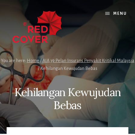
Skip
Skip
to
to
MENU
content
footer
You are here:
Home
/
AIA 39 Pelan Insurans Penyakit Kritikal Malaysia
/
Kehilangan Kewujudan Bebas
Kehilangan Kewujudan
Bebas