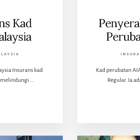
ns Kad
Penyera
alaysia
Peruba
ALAYSIA
INSURA
aysia Insurans kad
Kad perubatan AIA
 melindungi …
Regular. Ia a
ABOUT
PANDUAN
NSURANS
KAD
ERUBATAN
I