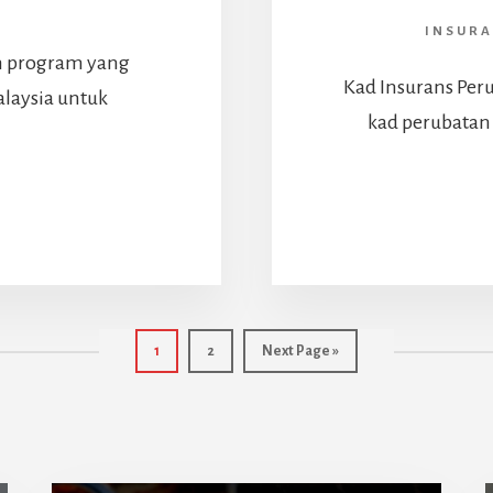
INSURA
h program yang
Kad Insurans Peru
laysia untuk
kad perubatan 
ABOUT
NSURANS
ALAYSIA
RUMAH
KEDUAKU
(MM2H)
Page
Page
Go
1
2
Next Page »
to