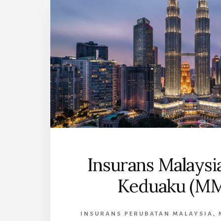
M
Insurans Malays
Keduaku (M
INSURANS PERUBATAN MALAYSIA
,