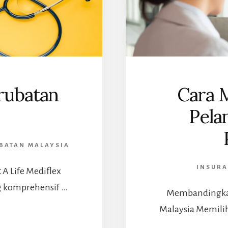
rubatan
Cara 
Pela
BATAN MALAYSIA
INSURA
 A Life Mediflex
g komprehensif …
Membandingkan 
Malaysia Memilih
ABOUT