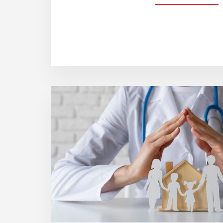
I
P
A