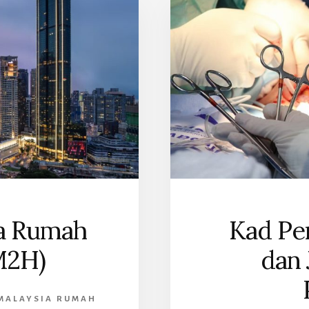
ALAYSIA
ia Rumah
Kad Pe
M2H)
dan 
MALAYSIA RUMAH