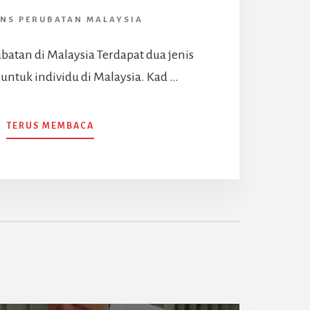
NS PERUBATAN MALAYSIA
batan di Malaysia Terdapat dua jenis
untuk individu di Malaysia. Kad …
ABOUT
TERUS MEMBACA
KAD
PERUBATAN
MALAYSIA
DAN
JENIS
INSURANS
PERUBATAN