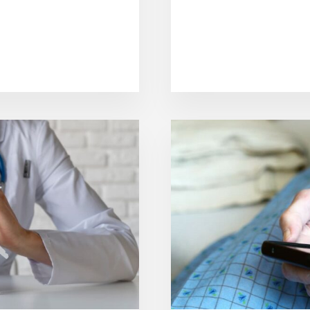
NSURANS
KAD
ERUBATAN
IA