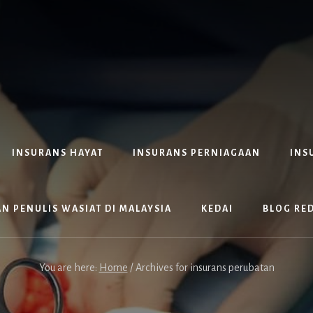
INSURANS HAYAT
INSURANS PERNIAGAAN
INS
N PENULIS WASIAT DI MALAYSIA
KEDAI
BLOG RE
You are here:
Home
/
Archives for insurans perubatan