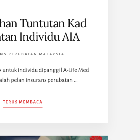
han Tuntutan Kad
tan Individu AIA
NS PERUBATAN MALAYSIA
 untuk individu dipanggil A-Life Med
dalah pelan insurans perubatan …
ABOUT
TERUS MEMBACA
PENYERAHAN
TUNTUTAN
KAD
PERUBATAN
INDIVIDU