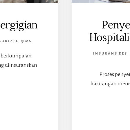
Pergigian
Penye
Hospital
GORIZED @MS
INSURANS KES
s berkumpulan
ng diinsuranskan
Proses penye
kakitangan mene
ABOUT
IA
ANEL
LINIK
ERGIGIAN