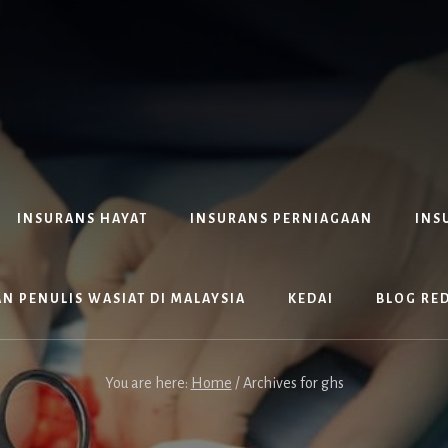
INSURANS HAYAT
INSURANS PERNIAGAAN
INS
N PENULIS WASIAT DI MALAYSIA
KEDAI
BLOG RE
You are here:
Home
/
Archives for ghs