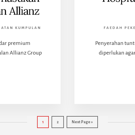
n Allianz
HATAN KUMPULAN
FAEDAH PEK
adar premium
Penyerahan tuntu
lan Allianz Group
diperlukan aga
ABOUT
KADAR
PREMIUM
PEMBAHARUAN
KEMASUKAN
OSPITAL
Page
Page
Go
1
2
Next Page »
KUMPULAN
to
LLIANZ