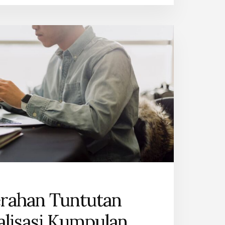
HOSPITALISASI
KUMPULAN
AIA
rahan Tuntutan
alisasi Kumpulan