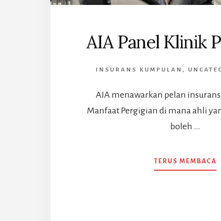
AIA Panel Klinik 
INSURANS KUMPULAN
,
UNCATE
AIA menawarkan pelan insuran
Manfaat Pergigian di mana ahli ya
boleh …
TERUS MEMBACA
A
P
K
P