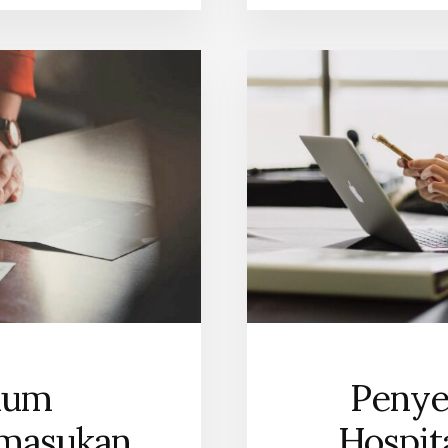
ium
Penye
masukan
Hospit