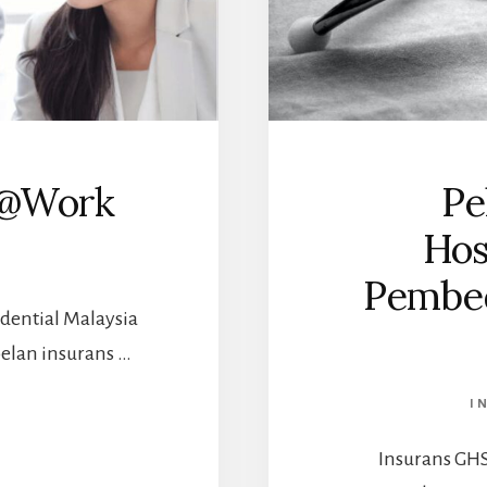
U@Work
Pe
Hos
Pembe
dential Malaysia
elan insurans …
I
ABOUT
RUDENTIAL
Insurans GHS
PRU@WORK