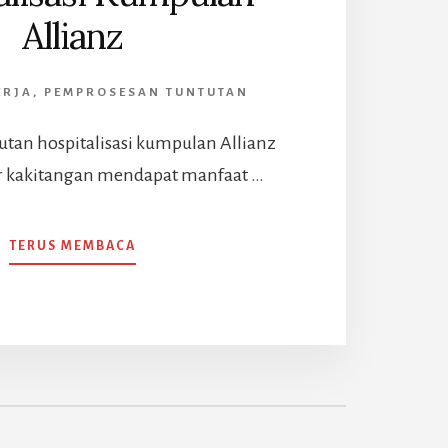
Allianz
ERJA
,
PEMPROSESAN TUNTUTAN
tan hospitalisasi kumpulan Allianz
r kakitangan mendapat manfaat …
ABOUT
TERUS MEMBACA
PENYERAHAN
TUNTUTAN
HOSPITALISASI
KUMPULAN
ALLIANZ