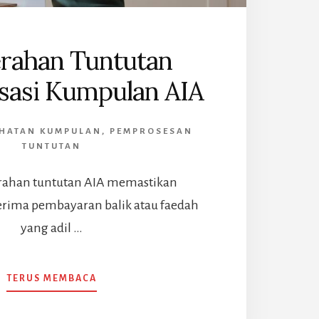
rahan Tuntutan
isasi Kumpulan AIA
IHATAN KUMPULAN
,
PEMPROSESAN
TUNTUTAN
rahan tuntutan AIA memastikan
rima pembayaran balik atau faedah
yang adil …
ABOUT
TERUS MEMBACA
PENYERAHAN
TUNTUTAN