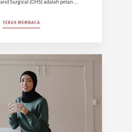
 and Surgical (GHS) adalah pelan …
ABOUT
TERUS MEMBACA
PELAN
INSURANS
HOSPITALISASI
DAN
PEMBEDAHAN
KUMPULAN
ALLIANZ