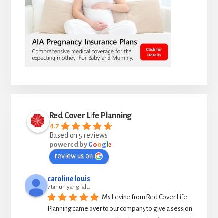
Red Cover Life Planning
4.7
Based on 5 reviews
powered by
G
o
o
g
l
e
review us on
caroline louis
7 tahun yang lalu
Ms Levine from Red Cover Life 
Planning came over to our company to give a session 