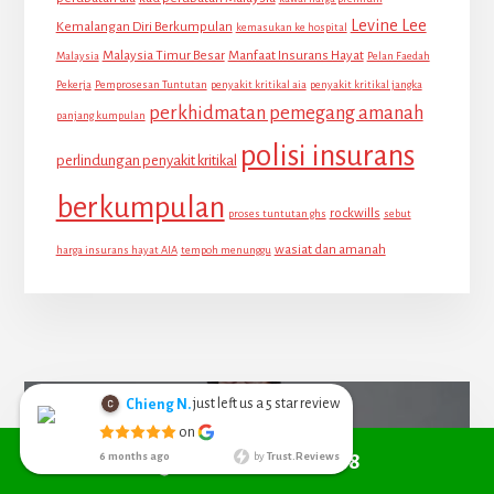
Levine Lee
Kemalangan Diri Berkumpulan
kemasukan ke hospital
Malaysia Timur Besar
Manfaat Insurans Hayat
Malaysia
Pelan Faedah
Pekerja
Pemprosesan Tuntutan
penyakit kritikal aia
penyakit kritikal jangka
perkhidmatan pemegang amanah
panjang kumpulan
polisi insurans
perlindungan penyakit kritikal
berkumpulan
rockwills
proses tuntutan ghs
sebut
wasiat dan amanah
harga insurans hayat AIA
tempoh menunggu
just left us a
star review
Chieng N.
5
Chieng Nyoh
on
6 months ago
Call +6010 361 9298
6 months ago
by
Trust.Reviews
I search from
google managed to get Red Cover