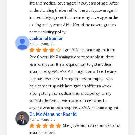
life and medical coverage till 100 years of age. After 
understanding the benefit of the policy coverage, I 
immediately agreed to increase my coverage on the 
exiting policy when AIA offered the new upgrades 
on the existing policy.
sankar lal Sankar
7 tahun yang lalu
I got AIA insurance agent from 
Red Cover Life Planning website to apply student 
visa for my son. It is a requirement to get medical 
insurance by MALAYSIA Immigration office. Levine 
Lee has responded to my request promptly. I was 
able to meet up with Immigration officer a week 
after getting the medical insurance policy for my 
son’s student visa. I wish to recommend her to 
anyone who need a responsive AIA insurance agent.
Dr. Md Mamunor Rashid
7 tahun yang lalu
She gave prompt response to my 
insurance need.