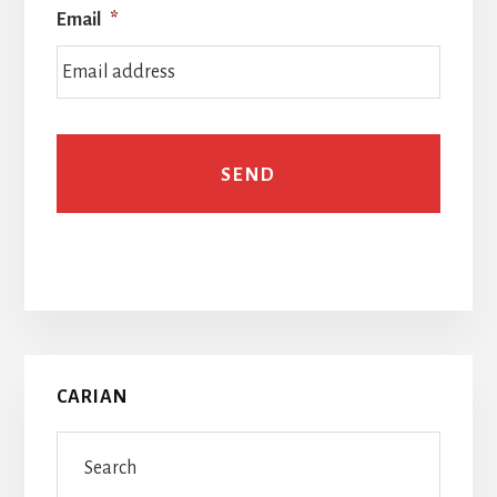
Email
*
Primary
CARIAN
Sidebar
Search