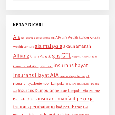
KERAP DICARI
Aia
AIA Life Wealth Builder
AIA Life
aia insurans hayat bertempoh
aia malaysia
akaun amanah
Wealth Venture
GTL
Allianz
ghs
Allianz Malaysia
Hospital AIA Platinum
insurans hayat
insurans berkaitan pelaburan
Insurans Hayat AIA
Insurans hayat bertempoh
insurans hayat bertempoh kumpulan
Insurans Hayat Keseluruhan
Insurans Kumpulan
Insurans kumpulan Aia
Insurans
AIA
insurans manfaat pekerja
Kumpulan Allianz
insurans perubatan
kad perubatan
IPK
kad
perubatan aia
kad perubatan Malaysia
kawal harga premium