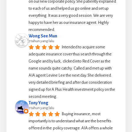
on our new corporate policy. She patiently explained 
to each of us and helped us go online and set up 
everything. It was a very good session. We are very 
happy to have her as our insurance agent. Highly 
recommended.
Wong See Mun
7 tahun yang lalu
Intended to acquire some 
adequate insurance cover thus search through the 
Google and by luck,  clicked into Red Cover as the 
name sounds quite catchy.  Called and met up with 
AIA agent Levine Lee the next day. She delivered 
very detailed briefing and after due consideration 
signed up for A Plus Health investment policy on the 
second meeting.
Tony Yong
7 tahun yang lalu
Buying insurance, most 
importantly is to understand what are the benefits 
offered in the  policy coverage. AIA offers a whole 