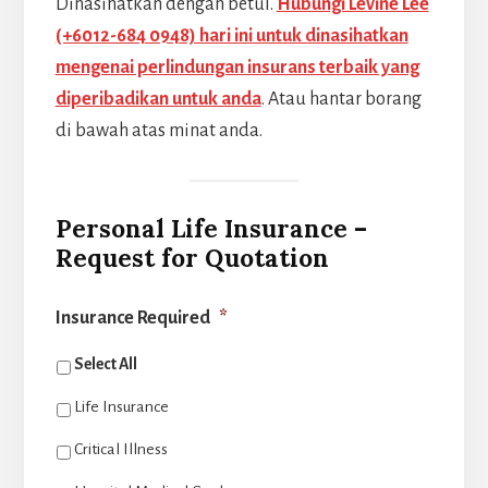
Dinasihatkan dengan betul.
Hubungi Levine Lee
(+6012-684 0948) hari ini untuk dinasihatkan
mengenai perlindungan insurans terbaik yang
diperibadikan untuk anda
. Atau hantar borang
di bawah atas minat anda.
Personal Life Insurance –
Request for Quotation
Insurance Required
*
Select All
Life Insurance
Critical Illness