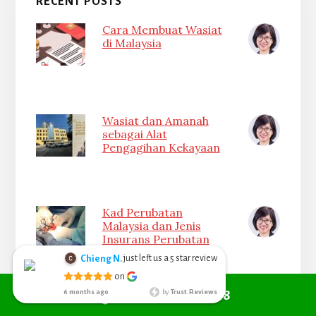
RECENT POSTS
Cara Membuat Wasiat
di Malaysia
Wasiat dan Amanah
sebagai Alat
Pengagihan Kekayaan
Kad Perubatan
Malaysia dan Jenis
Insurans Perubatan
just left us a
star review
Chieng N.
5
Chieng Nyoh
on
6 months ago
Call +6010 361 9298
6 months ago
by
Trust.Reviews
I search from
Insurans Pembantu
google managed to get Red Cover