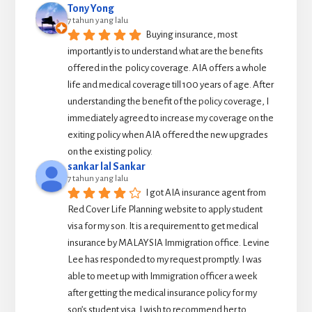
Tony Yong
7 tahun yang lalu
Buying insurance, most 
importantly is to understand what are the benefits 
offered in the  policy coverage. AIA offers a whole 
life and medical coverage till 100 years of age. After 
understanding the benefit of the policy coverage, I 
immediately agreed to increase my coverage on the 
exiting policy when AIA offered the new upgrades 
on the existing policy.
sankar lal Sankar
7 tahun yang lalu
I got AIA insurance agent from 
Red Cover Life Planning website to apply student 
visa for my son. It is a requirement to get medical 
insurance by MALAYSIA Immigration office. Levine 
Lee has responded to my request promptly. I was 
able to meet up with Immigration officer a week 
after getting the medical insurance policy for my 
son’s student visa. I wish to recommend her to 