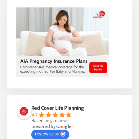
Red Cover Life Planning
4.7
Based on 5 reviews
powered by
G
o
o
g
l
e
review us on