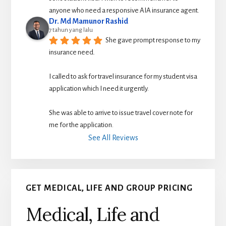
anyone who need a responsive AIA insurance agent.
Dr. Md Mamunor Rashid
7 tahun yang lalu
She gave prompt response to my 
insurance need.
I called to ask for travel insurance for my student visa 
application which I need it urgently. 
She was able to arrive to issue travel cover note for 
me for the application.
See All Reviews
GET MEDICAL, LIFE AND GROUP PRICING
Medical, Life and