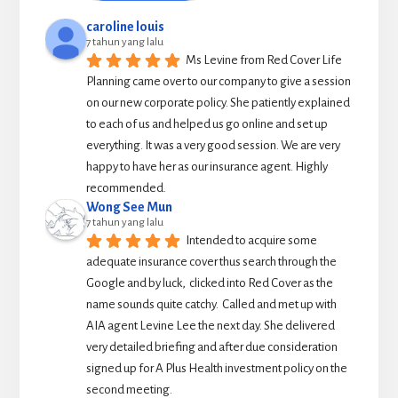
caroline louis
7 tahun yang lalu
Ms Levine from Red Cover Life 
Planning came over to our company to give a session 
on our new corporate policy. She patiently explained 
to each of us and helped us go online and set up 
everything. It was a very good session. We are very 
happy to have her as our insurance agent. Highly 
recommended.
Wong See Mun
7 tahun yang lalu
Intended to acquire some 
adequate insurance cover thus search through the 
Google and by luck,  clicked into Red Cover as the 
name sounds quite catchy.  Called and met up with 
AIA agent Levine Lee the next day. She delivered 
very detailed briefing and after due consideration 
signed up for A Plus Health investment policy on the 
second meeting.