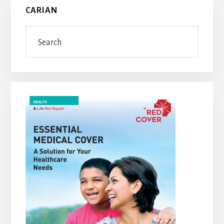
Primary
CARIAN
Sidebar
Search