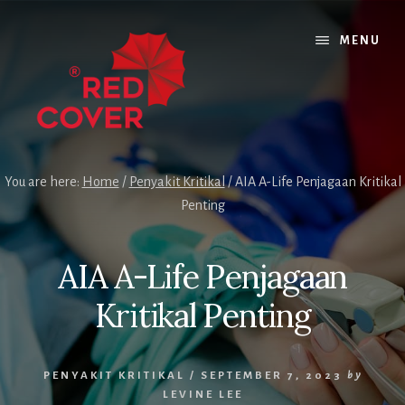
Skip
Skip
Skip
to
to
to
MENU
content
primary
footer
sidebar
You are here:
Home
/
Penyakit Kritikal
/
AIA A-Life Penjagaan Kritikal
Penting
AIA A-Life Penjagaan
Kritikal Penting
PENYAKIT KRITIKAL
/
SEPTEMBER 7, 2023
by
LEVINE LEE