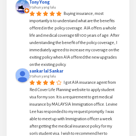
Tony Yong
7 tahun yang lalu
Buying insurance, most 
importantly is to understand what are the benefits 
offered in the  policy coverage. AIA offers a whole 
life and medical coverage till 100 years of age. After 
understanding the benefit of the policy coverage, I 
immediately agreed to increase my coverage on the 
exiting policy when AIA offered the new upgrades 
on the existing policy.
sankar lal Sankar
7 tahun yang lalu
I got AIA insurance agent from 
Red Cover Life Planning website to apply student 
visa for my son. It is a requirement to get medical 
insurance by MALAYSIA Immigration office. Levine 
Lee has responded to my request promptly. I was 
able to meet up with Immigration officer a week 
after getting the medical insurance policy for my 
son’s student visa. I wish to recommend her to 