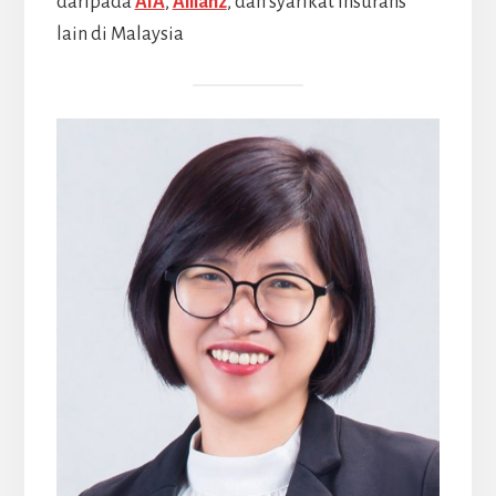
daripada
AIA
,
Allianz
, dan syarikat insurans
lain di Malaysia