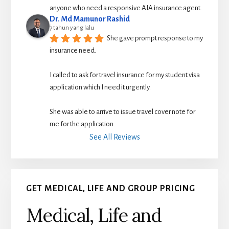
anyone who need a responsive AIA insurance agent.
Dr. Md Mamunor Rashid
7 tahun yang lalu
She gave prompt response to my 
insurance need.
I called to ask for travel insurance for my student visa 
application which I need it urgently. 
She was able to arrive to issue travel cover note for 
me for the application.
See All Reviews
GET MEDICAL, LIFE AND GROUP PRICING
Medical, Life and