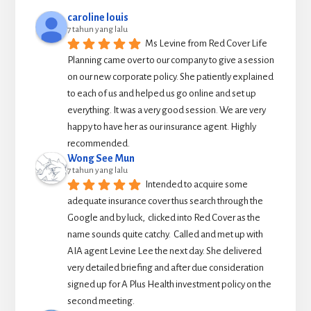
caroline louis
7 tahun yang lalu
Ms Levine from Red Cover Life 
Planning came over to our company to give a session 
on our new corporate policy. She patiently explained 
to each of us and helped us go online and set up 
everything. It was a very good session. We are very 
happy to have her as our insurance agent. Highly 
recommended.
Wong See Mun
7 tahun yang lalu
Intended to acquire some 
adequate insurance cover thus search through the 
Google and by luck,  clicked into Red Cover as the 
name sounds quite catchy.  Called and met up with 
AIA agent Levine Lee the next day. She delivered 
very detailed briefing and after due consideration 
signed up for A Plus Health investment policy on the 
second meeting.