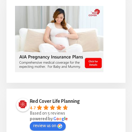
Red Cover Life Planning
4.7
Based on 5 reviews
powered by
G
o
o
g
l
e
review us on