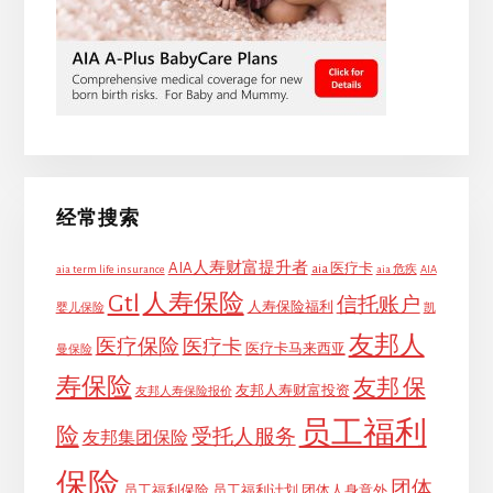
经常搜索
AIA人寿财富提升者
aia 医疗卡
aia term life insurance
aia 危疾
AIA
Gtl
人寿保险
信托账户
人寿保险福利
婴儿保险
凯
友邦人
医疗保险
医疗卡
医疗卡马来西亚
曼保险
寿保险
友邦 保
友邦人寿财富投资
友邦人寿保险报价
员工福利
险
受托人服务
友邦集团保险
保险
团体
员工福利保险
员工福利计划
团体人身意外