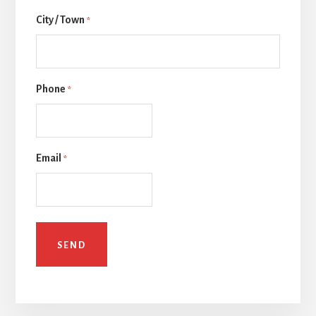
后
City / Town
一
*
页
Phone
*
Email
*