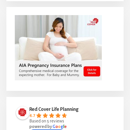
Red Cover Life Planning
4.7
Based on 5 reviews
powered by
G
o
o
g
l
e