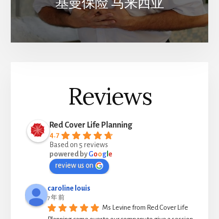
基曼保险 马来西亚
Reviews
Red Cover Life Planning
4.7
Based on 5 reviews
powered by
G
o
o
g
l
e
review us on
caroline louis
7 年 前
Ms Levine from Red Cover Life 