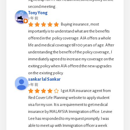
second meeting.
Tony Yong
7 年 前
Buying insurance, most 
importantly is to understand what are the benefits 
offered in the  policy coverage. AIA offers a whole 
life and medical coverage till 100 years of age. After 
understanding the benefit of the policy coverage, I 
immediately agreed to increase my coverage on the 
exiting policy when AIA offered the new upgrades 
on the existing policy.
sankar lal Sankar
7 年 前
I got AIA insurance agent from 
Red Cover Life Planning website to apply student 
visa for my son. It is a requirement to get medical 
insurance by MALAYSIA Immigration office. Levine 
Lee has responded to my request promptly. I was 
able to meet up with Immigration officer a week 