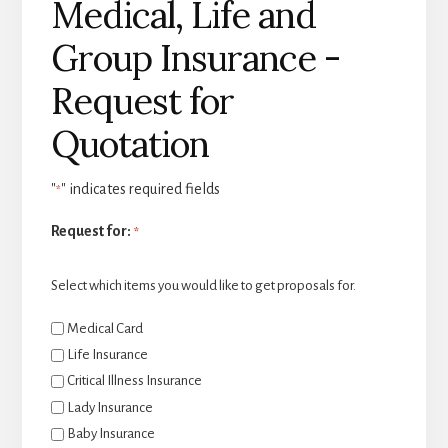
Medical, Life and
Group Insurance -
Request for
Quotation
"
" indicates required fields
*
Request for:
*
Select which items you would like to get proposals for.
Medical Card
Life Insurance
Critical Illness Insurance
Lady Insurance
Baby Insurance