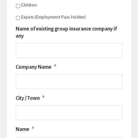
Children
Expats (Employment Pass Holder)
Name of existing group insurance company if
any
Company Name
*
City / Town
*
Name
*