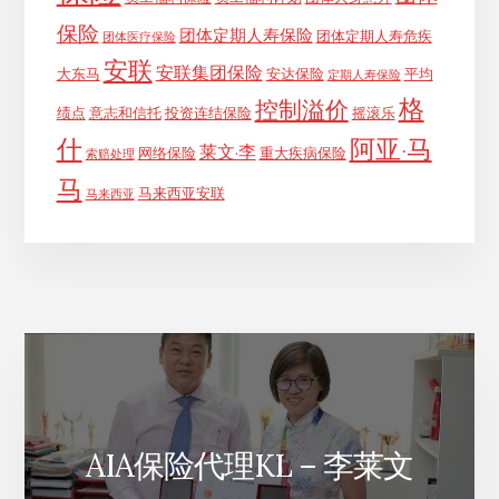
保险
团体定期人寿保险
团体定期人寿危疾
团体医疗保险
安联
安联集团保险
大东马
安达保险
平均
定期人寿保险
格
控制溢价
绩点
意志和信托
投资连结保险
摇滚乐
什
阿亚·马
莱文·李
网络保险
重大疾病保险
索赔处理
马
马来西亚安联
马来西亚
AIA保险代理KL – 李莱文