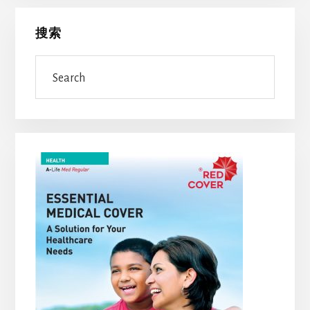
Primary
搜索
Sidebar
Search