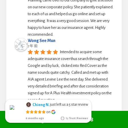
Planning came over to our company to give a session 
on our new corporate policy. She patiently explained 
to each of us and helped us go online and set up 
everything. It was a very good session. We are very 
happy to have her as our insurance agent. Highly 
recommended.
Wong See Mun
7 年 前
Intended to acquire some 
adequate insurance cover thus search through the 
Google and by luck,  clicked into Red Cover as the 
name sounds quite catchy.  Called and met up with 
AIA agent Levine Lee the next day. She delivered 
very detailed briefing and after due consideration 
signed up for A Plus Health investment policy on the 
second meeting.
Tony Yong
7 年 前
Buying insurance, most 
Call +6010 361 9298
importantly is to understand what are the benefits 