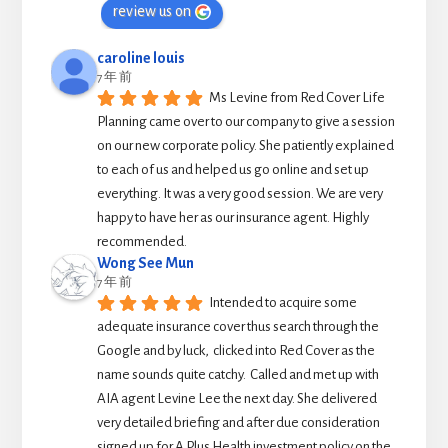
review us on
caroline louis
7 年 前
Ms Levine from Red Cover Life 
Planning came over to our company to give a session 
on our new corporate policy. She patiently explained 
to each of us and helped us go online and set up 
everything. It was a very good session. We are very 
happy to have her as our insurance agent. Highly 
recommended.
Wong See Mun
7 年 前
Intended to acquire some 
adequate insurance cover thus search through the 
Google and by luck,  clicked into Red Cover as the 
name sounds quite catchy.  Called and met up with 
AIA agent Levine Lee the next day. She delivered 
very detailed briefing and after due consideration 
signed up for A Plus Health investment policy on the 