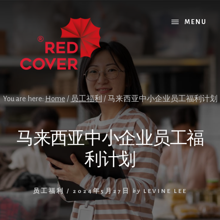
Skip
Skip
Skip
to
to
to
MENU
content
primary
footer
sidebar
You are here:
Home
/
员工福利
/
马来西亚中小企业员工福利计划
马来西亚中小企业员工福
利计划
员工福利
/
2024年5月27日
by
LEVINE LEE