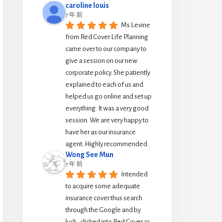
caroline louis
7 年 前
Ms Levine 
from Red Cover Life Planning 
came over to our company to 
give a session on our new 
corporate policy. She patiently 
explained to each of us and 
helped us go online and set up 
everything. It was a very good 
session. We are very happy to 
have her as our insurance 
agent. Highly recommended.
Wong See Mun
7 年 前
Intended 
to acquire some adequate 
insurance cover thus search 
through the Google and by 
luck,  clicked into Red Cover as 