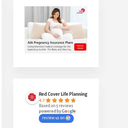
Red Cover Life Planning
4.7
Based on 5 reviews
powered by
G
o
o
g
l
e
review us on