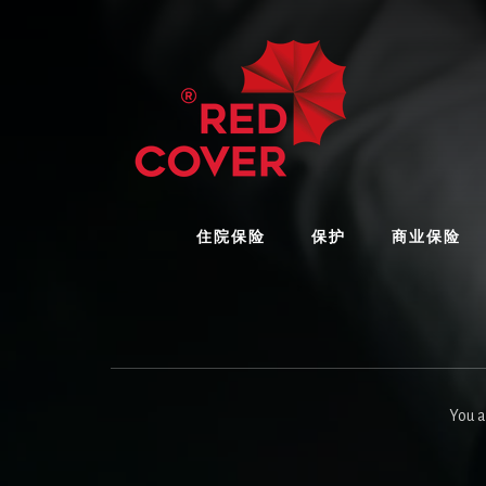
Skip
Skip
Skip
to
to
to
content
primary
footer
sidebar
住院保险
保护
商业保险
You a