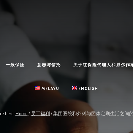
一般保险
意志与信托
关于红保险代理人和威尔作
MELAYU
ENGLISH
re here:
Home
/
员工福利
/
集团医院和外科与团体定期生活之间