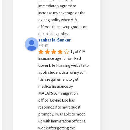
immediately agreed to 
increase my coverage on the 
exiting policy when AIA 
offered the new upgrades on 
the existing policy.
sankar lal Sankar
7 年 前
I got AIA 
insurance agent from Red 
Cover Life Planning website to 
apply student visa for my son. 
It is a requirement to get 
medical insurance by 
MALAYSIA Immigration 
office. Levine Lee has 
responded to my request 
promptly. I was able to meet 
up with Immigration officer a 
week after getting the 