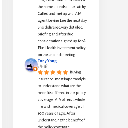
the name sounds quite catchy.  
Called and met up with AIA 
agent Levine Lee the next day. 
She delivered very detailed 
briefing and after due 
consideration signed up for A 
Plus Health investment policy 
on the second meeting.
Tony Yong
7 年 前
Buying 
insurance, most importantly is 
to understand what are the 
benefits offered in the  policy 
coverage. AIA offers a whole 
life and medical coverage till 
100 years of age. After 
understanding the benefit of 
the policy coverage, I 