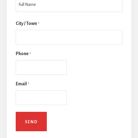
后
City / Town
一
*
页
Phone
*
Email
*