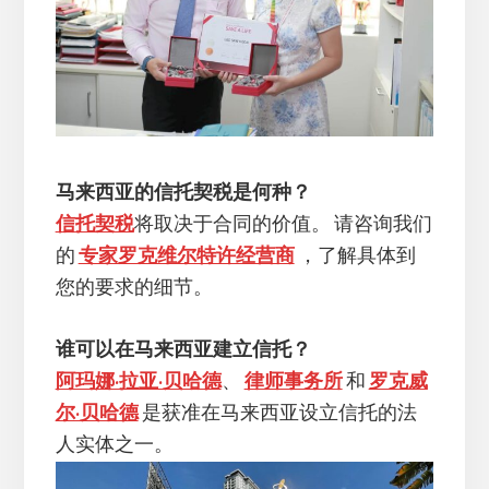
马来西亚的信托契税是何种？
信托契税
将取决于合同的价值。 请咨询我们
的
专家罗克维尔特许经营商
，了解具体到
您的要求的细节。
谁可以在马来西亚建立信托？
阿玛娜·拉亚·贝哈德
、
律师事务所
和
罗克威
尔·贝哈德
是获准在马来西亚设立信托的法
人实体之一。