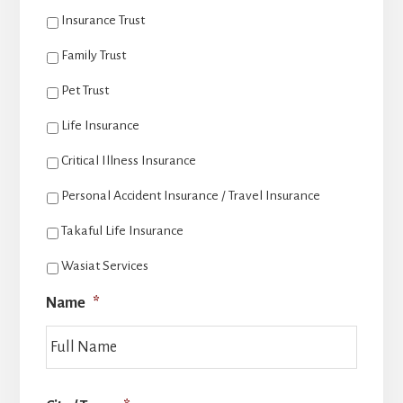
Insurance Trust
Family Trust
Pet Trust
Life Insurance
Critical Illness Insurance
Personal Accident Insurance / Travel Insurance
Takaful Life Insurance
Wasiat Services
Name
*
后
一
页