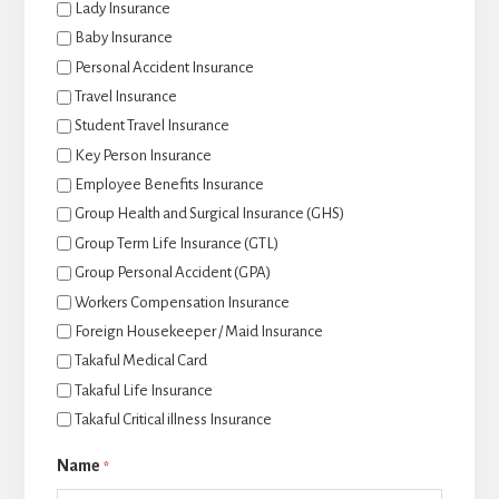
Lady Insurance
Baby Insurance
Personal Accident Insurance
Travel Insurance
Student Travel Insurance
Key Person Insurance
Employee Benefits Insurance
Group Health and Surgical Insurance (GHS)
Group Term Life Insurance (GTL)
Group Personal Accident (GPA)
Workers Compensation Insurance
Foreign Housekeeper / Maid Insurance
Takaful Medical Card
Takaful Life Insurance
Takaful Critical illness Insurance
Name
*