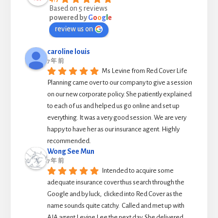
Based on 5 reviews
powered by
G
o
o
g
l
e
review us on
caroline louis
7 年 前
Ms Levine from Red Cover Life 
Planning came over to our company to give a session 
on our new corporate policy. She patiently explained 
to each of us and helped us go online and set up 
everything. It was a very good session. We are very 
happy to have her as our insurance agent. Highly 
recommended.
Wong See Mun
7 年 前
Intended to acquire some 
adequate insurance cover thus search through the 
Google and by luck,  clicked into Red Cover as the 
name sounds quite catchy.  Called and met up with 
AIA agent Levine Lee the next day. She delivered 