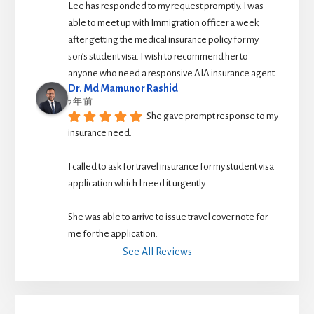
Lee has responded to my request promptly. I was 
able to meet up with Immigration officer a week 
after getting the medical insurance policy for my 
son’s student visa. I wish to recommend her to 
anyone who need a responsive AIA insurance agent.
Dr. Md Mamunor Rashid
7 年 前
She gave prompt response to my 
insurance need.
I called to ask for travel insurance for my student visa 
application which I need it urgently. 
She was able to arrive to issue travel cover note for 
me for the application.
See All Reviews