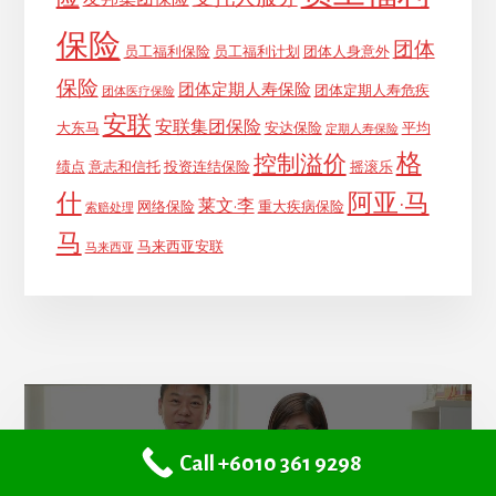
保险
团体
员工福利保险
员工福利计划
团体人身意外
保险
团体定期人寿保险
团体定期人寿危疾
团体医疗保险
安联
安联集团保险
大东马
安达保险
平均
定期人寿保险
格
控制溢价
绩点
意志和信托
投资连结保险
摇滚乐
什
阿亚·马
莱文·李
网络保险
重大疾病保险
索赔处理
马
马来西亚安联
马来西亚
Call +6010 361 9298