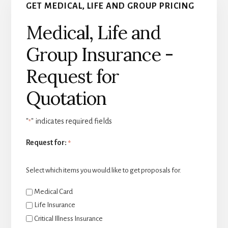
GET MEDICAL, LIFE AND GROUP PRICING
Medical, Life and
Group Insurance -
Request for
Quotation
"
" indicates required fields
*
Request for:
*
Select which items you would like to get proposals for.
Medical Card
Life Insurance
Critical Illness Insurance