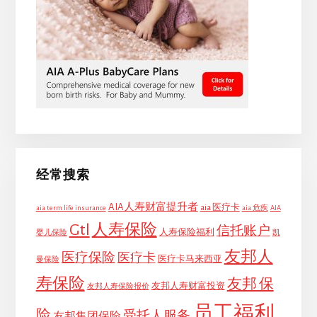
经常搜索
AIA人寿财富提升者
aia 医疗卡
aia term life insurance
aia 危疾
AIA
Gtl
人寿保险
信托账户
人寿保险福利
婴儿保险
凯
友邦人
医疗保险
医疗卡
医疗卡马来西亚
曼保险
寿保险
友邦 保
友邦人寿财富投资
友邦人寿保险报价
员工福利
险
受托人服务
友邦集团保险