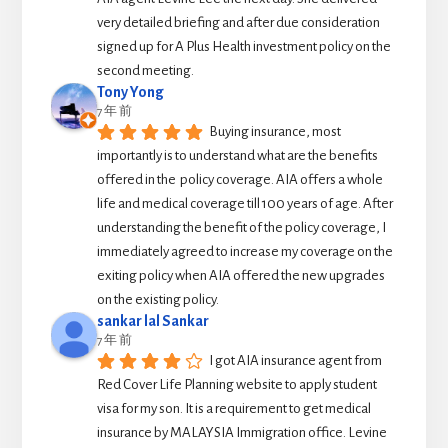
very detailed briefing and after due consideration 
signed up for A Plus Health investment policy on the 
second meeting.
Tony Yong
7 年 前
Buying insurance, most 
importantly is to understand what are the benefits 
offered in the  policy coverage. AIA offers a whole 
life and medical coverage till 100 years of age. After 
understanding the benefit of the policy coverage, I 
immediately agreed to increase my coverage on the 
exiting policy when AIA offered the new upgrades 
on the existing policy.
sankar lal Sankar
7 年 前
I got AIA insurance agent from 
Red Cover Life Planning website to apply student 
visa for my son. It is a requirement to get medical 
insurance by MALAYSIA Immigration office. Levine 