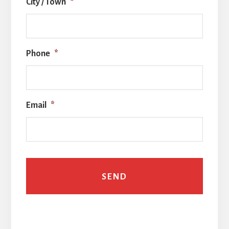
City / Town
*
Phone
*
Email
*