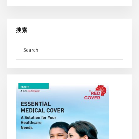
Primary
搜索
Sidebar
Search